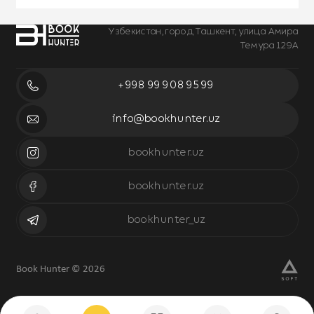
Узбекистан, город Ташкент, улица Амира
Темура 129А
+998 99 908 95 99
info@bookhunter.uz
bookhunter.uz
bookhunter.uz
bookhunter_uz
Book Hunter © 2026