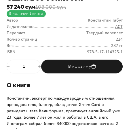
57 240 сум
108 000 сум
В наличии 1 книга
Автор
Константин Тябут
Издательство
АСТ
Переплет
Твердый переплет
Кол-во страниц
224
Вес
287 гг
ISBN
978-5-17-114325-1
В корзину
О книге
Константин, эксперт по международным отношениям,
преподаватель, блогер, обладатель Green Card и
резидент штата Калифорния, практикует английский уже
23 года. Более 7 лет он жил и работал в США, а его
Инстаграм собрал более 340000 подписчиков всего за 2