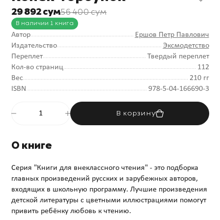
29 892 сум
56 400 сум
В наличии 1 книга
Автор
Ершов Петр Павлович
Издательство
Эксмодетство
Переплет
Твердый переплет
Кол-во страниц
112
Вес
210 гг
ISBN
978-5-04-166690-3
В корзину
О книге
Серия "Книги для внеклассного чтения" - это подборка
главных произведений русских и зарубежных авторов,
входящих в школьную программу. Лучшие произведения
детской литературы с цветными иллюстрациями помогут
привить ребёнку любовь к чтению.