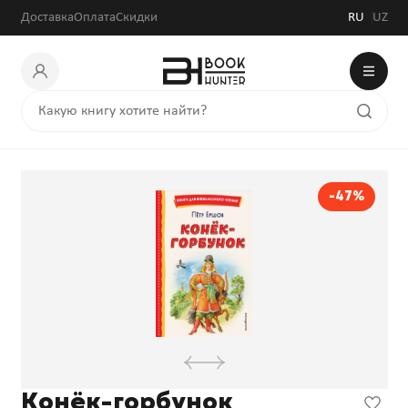
Доставка
Оплата
Скидки
RU
UZ
-47%
Конёк-горбунок