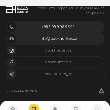
Узбекистан, город Ташкент, улица Амира
Темура 129А
+998 99 908 95 99
info@bookhunter.uz
bookhunter.uz
bookhunter.uz
bookhunter_uz
Book Hunter © 2026