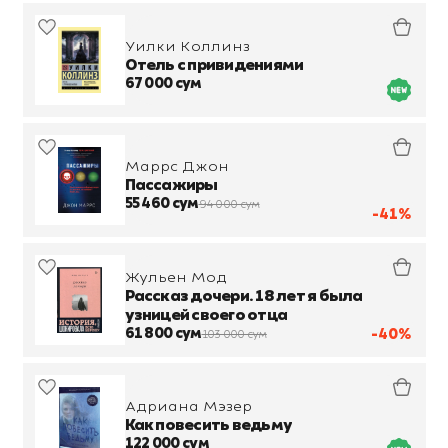
Уилки Коллинз
Отель с привидениями
67 000 сум
Маррс Джон
Пассажиры
55 460 сум
94 000 сум
-41%
Жульен Мод
Рассказ дочери. 18 лет я была
узницей своего отца
61 800 сум
-40%
103 000 сум
Адриана Мэзер
Как повесить ведьму
122 000 сум