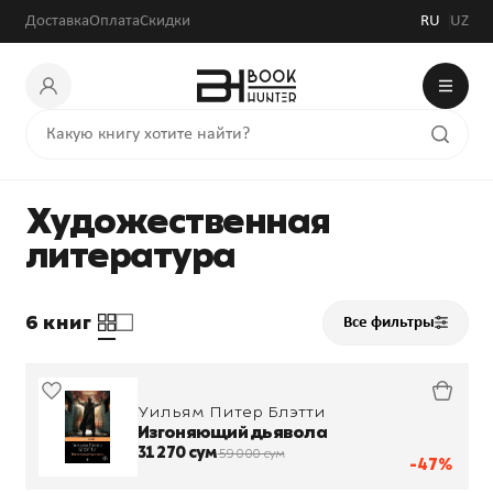
Доставка
Оплата
Скидки
RU
UZ
Художественная
литература
6 книг
Все фильтры
Уильям Питер Блэтти
Изгоняющий дьявола
31 270 сум
59 000 сум
-47%