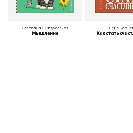
Светлана Шкляревская
Дейл Карне
Мышление
Как стать счас
Книжный
П
Каталог товаров
Л