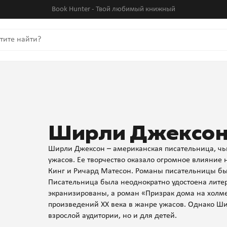
Book Hunter - Твой любимый книжный
Ширли Джексо
Ширли Джексон – американская писательница, чь
ужасов. Ее творчество оказало огромное влияние 
Кинг и Ричард Матесон. Романы писательницы б
Писательница была неоднократно удостоена лите
экранизированы, а роман «Призрак дома на хол
произведений XX века в жанре ужасов. Однако Ши
взрослой аудитории, но и для детей.