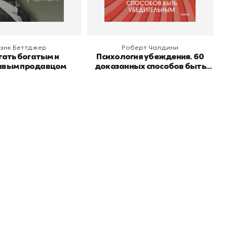
энк Беттджер
Роберт Чалдини
тать богатым и
Психология убеждения. 60
ивым продавцом
доказанных способов быть
убедительным
Подпишитесь на
er рекомендует