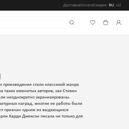
Доставка
Оплата
Скидки
RU
UZ
н
и произведения стали классикой жанра
на таких именитых авторов, как Стивен
ыли неоднократно экранизированы.
ратурных наград, многие ее работы были
ме» признан одним из выдающихся
рли Харди Джексон писала не только для