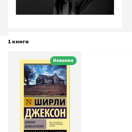
1 книга
Новинка
Призрак дома на холме
Автор
Ширли Джексон
Издательство
АСТ
В корзину