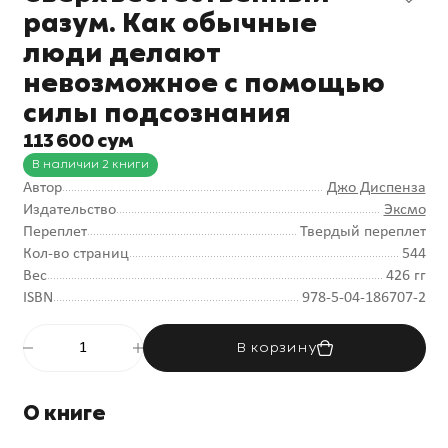
разум. Как обычные
люди делают
невозможное с помощью
силы подсознания
113 600 сум
В наличии 2 книги
Автор
Джо Диспенза
Издательство
Эксмо
Переплет
Твердый переплет
Кол-во страниц
544
Вес
426 гг
ISBN
978-5-04-186707-2
В корзину
О книге