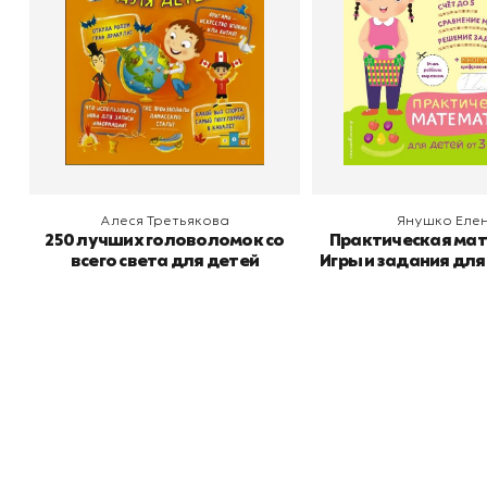
В корзину
В корзину
Алеся Третьякова
Янушко Еле
250 лучших головоломок со
Практическая ма
всего света для детей
Игры и задания для
до 4 лет
Книжный
П
Каталог товаров
Л
О магазине
Д
Узбекистан, город Ташкент, улица