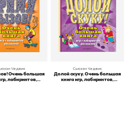
о
Эксмодетство
Издательство
Эксмодетство
 корзину
В корзину
ьюзэн Чедвик
Сьюзэн Чедвик
зов! Очень большая
Долой скуку. Очень большая
игр, лабиринтов,
книга игр, лабиринтов,
рисовалок
рисовалок