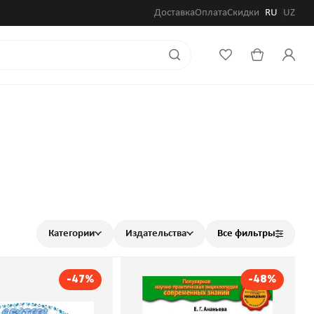
Доставка
Оплата
Скидки
RU
UZ
Категории
Издательства
Все фильтры
-47%
-48%
Подарок
Жизнь Земли.