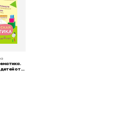
на
тематика.
 детей от 3
окупателям
Подборки
Витрина
ичный кабинет
"Просто о сложном"
Book Hunt
оставка
"Магия Сказок"
Хиты про