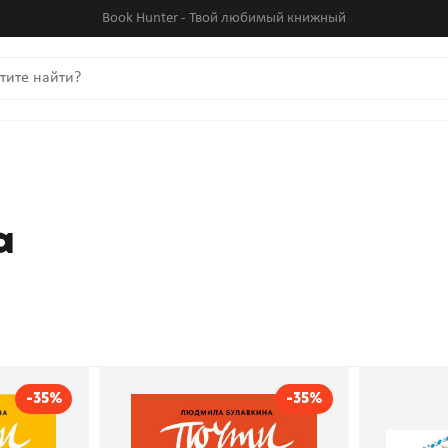
Book Hunter - Твой любимый книжный
а
-35%
-35%
деньги.
Почти взрослый бизнес.