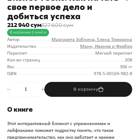
свое первое дело и
добиться успеха
212 940 сум
327 600 сум
В наличии 2 книги
Автор
Маргарита Зобнина
, Елена Тимохина
Издательство
Манн, Иванов и Фербер
Переплет
Мягкий переплет
Кол-во страниц
208
Вес
306 гг
ISBN
978-5-00169-982-8
В корзину
О книге
Этот интерактивный блокнот с упражнениями и
лайфхаками поможет подростку понять, что такое
предпринимательство, как оно работает и какими