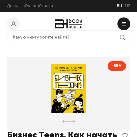
212 940 сум
327 600 сум
Доставка
Оплата
Скидки
RU
UZ
-35%
Бизнес Teens. Как начать