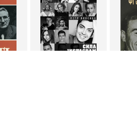
тливым
Сила Instagram. Простой
Как с
путь к миллиону
счастл
Дейл Карнеги
пурри, Минск
подписчиков
Автор
Петр Плосков
Автор
Издательство
Бомбора
Издательств
В корзину
В
ги
Петр Плосков
Фр
тливым
Сила Instagram. Простой путь к
Как с
миллиону подписчиков
счастл