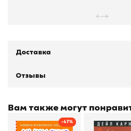
Доставка
Книжный
П
Отзывы
Каталог товаров
Л
О магазине
Д
Узбекистан, город Ташкент, улица
Отзывы
О
Амира Темура 129А
Контакты
С
Вам также могут понрави
-47%