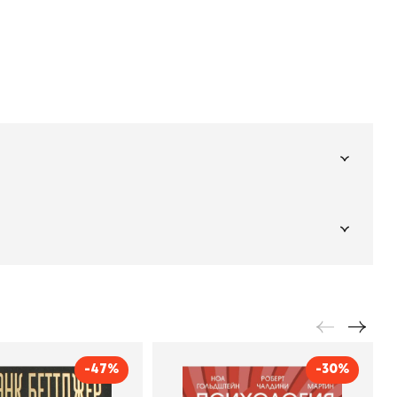
Подпишитесь на
er рекомендует
даж
рассылку
Не пропустите новинки, специальные
предложения и эксклюзивные скидки!
Подпишитесь на нашу рассылку и будьте
в курсе всех книжных трендов.
-47%
-30%