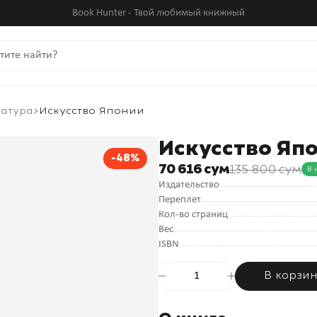
Book Hunter - Твой любимый книжный
ратура
Искусство Японии
Искусство Яп
-48%
70 616 сум
135 800 сум
В 
Издательство
Переплет
Кол-во страниц
Вес
ISBN
В корзи