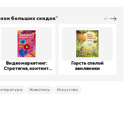
Сезон больших скидок"
Видеомаркетинг:
Горсть спелой
До
Стратегия, контент,
земляники
производство
итература
Живопись
Искусство