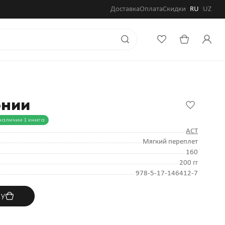
Доставка
Оплата
Скидки
RU
UZ
онии
наличии 1 книга
АСТ
Мягкий переплет
160
200 гг
978-5-17-146412-7
ну