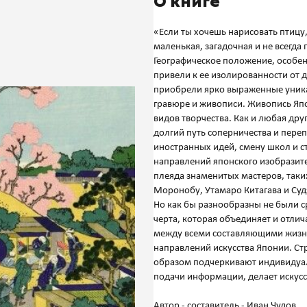
О книге
«Если ты хочешь нарисовать птицу,
маленькая, загадочная и не всегда
Географическое положение, особен
привели к ее изолированности от др
приобрели ярко выраженные уника
гравюре и живописи. Живопись Яп
видов творчества. Как и любая др
долгий путь соперничества и пере
иностранных идей, смену школ и ст
направлений японского изобразител
плеяда знаменитых мастеров, таких
Моронобу, Утамаро Китагава и Судз
Но как бы разнообразны не были с
черта, которая объединяет и отлич
между всеми составляющими жизни 
направлений искусства Японии. С
образом подчеркивают индивидуал
подачи информации, делает искусс