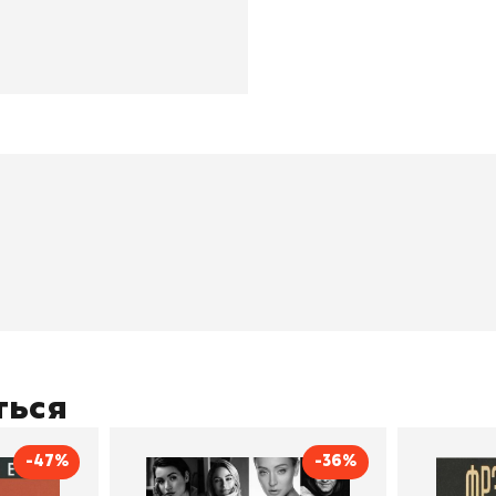
окупателям
Подборки
Витрина
ичный кабинет
"Просто о сложном"
Book Hunt
оставка
"Магия Сказок"
Хиты про
плата
"Волшебный мир комиксов"
Новинки
кидки
"Новое поступление"
Скидки
(дополняется)
ться
-47%
-36%