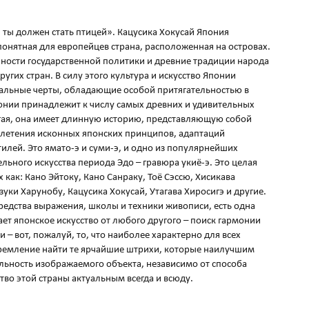
 ты должен стать птицей». Кацусика Хокусай Япония
 понятная для европейцев страна, расположенная на островах.
ности государственной политики и древние традиции народа
угих стран. В силу этого культура и искусство Японии
льные черты, обладающие особой притягательностью в
онии принадлежит к числу самых древних и удивительных
угая, она имеет длинную историю, представляющую собой
плетения исконных японских принципов, адаптаций
илей. Это ямато-э и суми-э, и одно из популярнейших
ьного искусства периода Эдо – гравюра укиё-э. Это целая
 как: Кано Эйтоку, Кано Санраку, Тоё Сэссю, Хисикава
уки Харунобу, Кацусика Хокусай, Утагава Хиросигэ и другие.
редства выражения, школы и техники живописи, есть одна
ает японское искусство от любого другого – поиск гармонии
– вот, пожалуй, то, что наиболее характерно для всех
тремление найти те ярчайшие штрихи, которые наилучшим
ьность изображаемого объекта, независимо от способа
тво этой страны актуальным всегда и всюду.