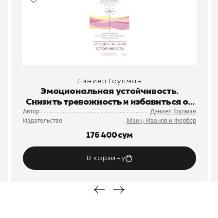
Дэниел Гоулман
Эмоциональная устойчивость.
Снизить тревожность и избавиться от
навязчивых мыслей с помощью
Автор
Дэниел Гоулман
Издательство
Манн, Иванов и Фербер
медитации
176 400 сум
В корзину