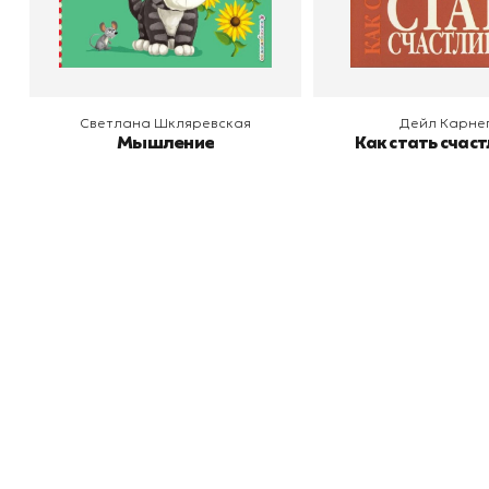
В корзину
В корзину
Светлана Шкляревская
Дейл Карне
Мышление
Как стать счас
Книжный
П