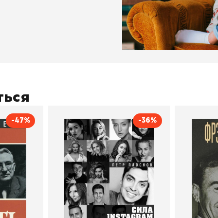
ться
-47%
-36%
тливым
Сила Instagram. Простой
Как с
путь к миллиону
счастл
Дейл Карнеги
пурри, Минск
подписчиков
Автор
Петр Плосков
Автор
Издательство
Бомбора
Издательств