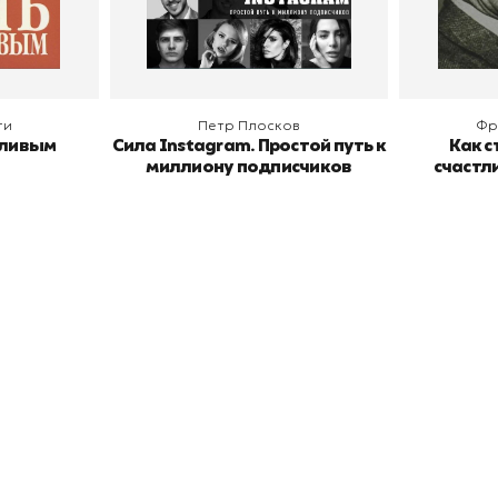
В корзину
В
ги
Петр Плосков
Фр
тливым
Сила Instagram. Простой путь к
Как с
миллиону подписчиков
счастл
окупателям
Подборки
Витрина