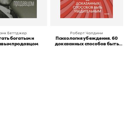
 корзину
В корзину
энк Беттджер
Роберт Чалдини
тать богатым и
Психология убеждения. 60
ивым продавцом
доказанных способов быть
убедительным