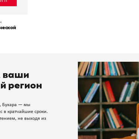
н
ческой
м ваши
й регион
, Бухара — мы
с в кратчайшие сроки.
тением, не выходя из