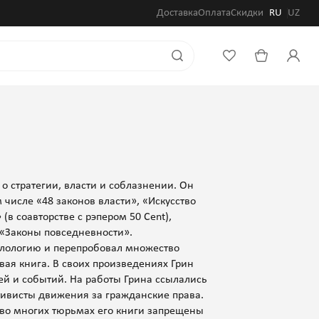
Доставка
Оплата
Скидки
RU
UZ
о стратегии, власти и соблазнении. Он
числе «48 законов власти», «Искусство
(в соавторстве с рэпером 50 Cent),
 «Законы повседневности».
филологию и перепробовал множество
вая книга. В своих произведениях Грин
ей и событий. На работы Грина ссылались
тивисты движения за гражданские права.
во многих тюрьмах его книги запрещены