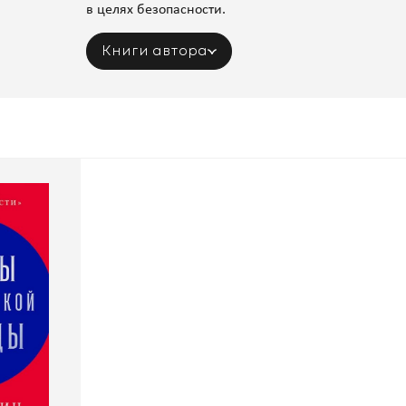
в целях безопасности.
Книги автора
ческой
Роберт Грин
Альпина