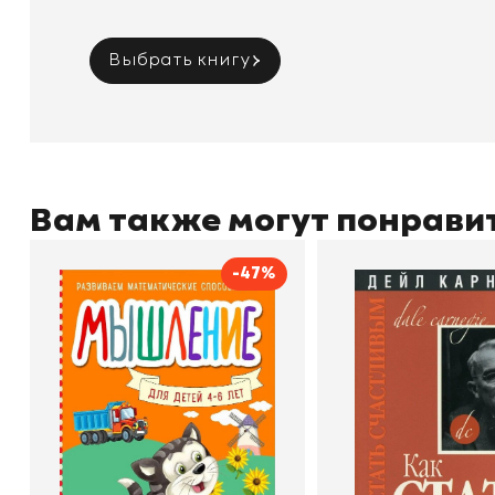
Выбрать книгу
Вам также могут понрави
-47%
Мышление
Как стать счас
Автор
Светлана Шкляревская
Автор
Издательство
Эксмодетство
Издательство
По