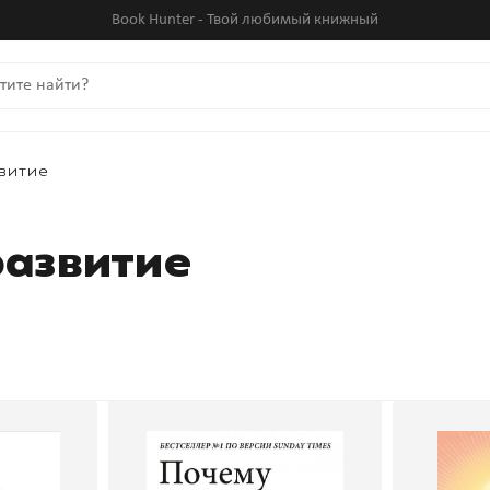
Book Hunter - Твой любимый книжный
витие
развитие
.. Как
Почему никто не сказал
Ты — н