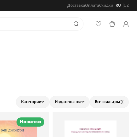
Доставка
Оплата
Скидки
RU
UZ
Категории
Издательства
Все фильтры
Новинка
е твои привычки.
Ставка на себя. Как