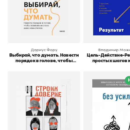
В корзину
В корзину
Дариус Фору
Владимир Мож
Выбирай, что думать. Навести
Цель-Действие-Рез
порядок в голове, чтобы
простых шагов к
возможным стало даже
наполненной с
немыслимое
Строим доверие по
Без усилий. Пуст
методикам спецслужб
станет пр
Автор
Робин Дрик
Автор
Издательство
Манн, Иванов и Фербер
Издательство
Манн, Ива