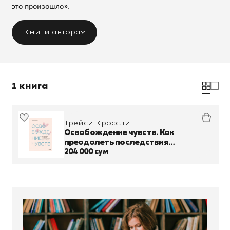
это произошло».
Книги автора
1 книга
Трейси Кроссли
Освобождение чувств. Как
преодолеть последствия
негативного детского опыта и не
204 000 сум
дать ему разрушить вашу жизнь