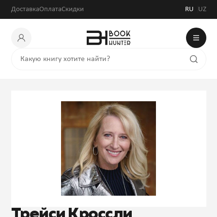
Доставка
Оплата
Скидки
RU
UZ
Трейси Кроссли