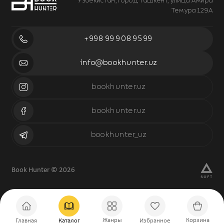
Узбекистан, город Ташкент, улица Амира
Темура 129А
+998 99 908 95 99
info@bookhunter.uz
bookhunter.uz
bookhunter.uz
bookhunter_uz
Book Hunter © 2026
Жанры
Корзина
Главная
Каталог
Избранное