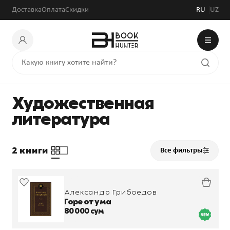
Доставка
Оплата
Скидки
RU
UZ
Художественная
литература
2 книги
Все фильтры
Александр Грибоедов
Горе от ума
80 000 сум