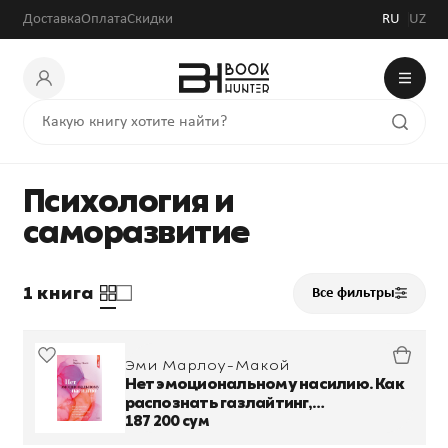
Доставка
Оплата
Скидки
RU
UZ
Психология и
саморазвитие
1 книга
Все фильтры
Эми Марлоу-Макой
Нет эмоциональному насилию. Как
распознать газлайтинг,
противостоять ему и справиться с
187 200 сум
последствиями