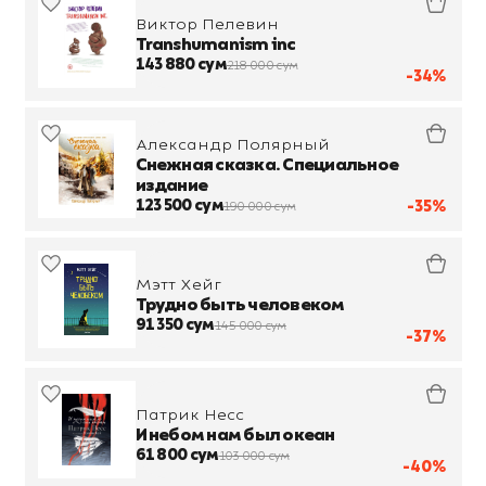
Виктор Пелевин
Transhumanism inc
143 880 сум
218 000 сум
-34%
Александр Полярный
Снежная сказка. Специальное
издание
123 500 сум
-35%
190 000 сум
Мэтт Хейг
Трудно быть человеком
91 350 сум
145 000 сум
-37%
Патрик Несс
И небом нам был океан
61 800 сум
103 000 сум
-40%