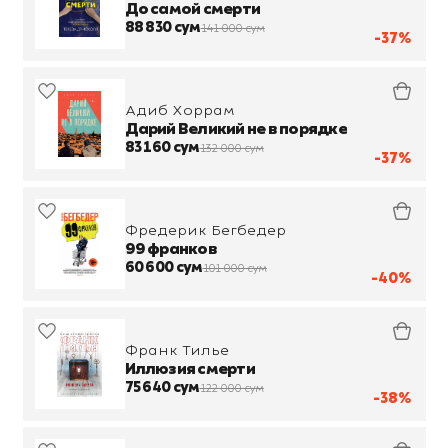
До самой смерти
88 830 сум
141 000 сум
-37%
Адиб Хоррам
Дарий Великий не в порядке
83 160 сум
132 000 сум
-37%
Фредерик Бегбедер
99 франков
60 600 сум
101 000 сум
-40%
Франк Тилье
Иллюзия смерти
75 640 сум
122 000 сум
-38%