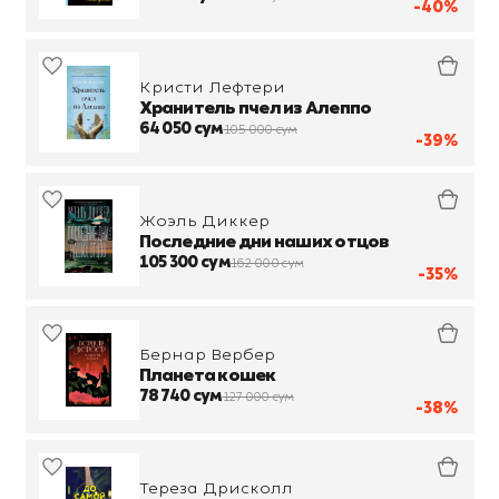
-40%
Кристи Лефтери
Хранитель пчел из Алеппо
64 050 сум
105 000 сум
-39%
Жоэль Диккер
Последние дни наших отцов
105 300 сум
162 000 сум
-35%
Бернар Вербер
Планета кошек
78 740 сум
127 000 сум
-38%
Тереза Дрисколл