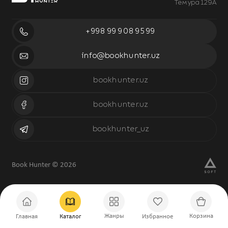
Темура 129А
+998 99 908 95 99
info@bookhunter.uz
bookhunter.uz
bookhunter.uz
bookhunter_uz
Book Hunter © 2026
Жанры
Корзина
Главная
Каталог
Избранное