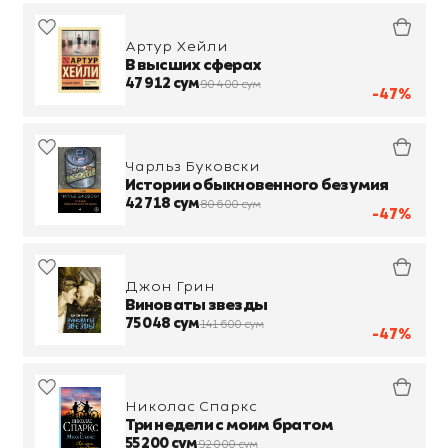
Артур Хейли
В высших сферах
47 912 сум
90 400 сум
-47%
Чарльз Буковски
Истории обыкновенного безумия
42 718 сум
80 600 сум
-47%
Джон Грин
Виноваты звезды
75 048 сум
141 600 сум
-47%
Николас Спаркс
Три недели с моим братом
55 200 сум
92 000 сум