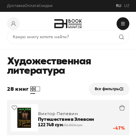
Доставка
Оплата
Скидки
RU
UZ
Художественная
литература
28 книг
Все фильтры
Виктор Пелевин
Путешествие в Элевсин
122 748 сум
231 600 сум
-47%