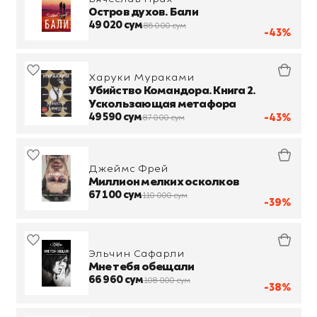
Остров духов. Бали
49 020 сум
86 000 сум
-43%
Харуки Мураками
Убийство Командора. Книга 2.
Ускользающая метафора
49 590 сум
-43%
87 000 сум
Джеймс Фрей
Миллион мелких осколков
67 100 сум
110 000 сум
-39%
Эльчин Сафарли
Мне тебя обещали
66 960 сум
108 000 сум
-38%