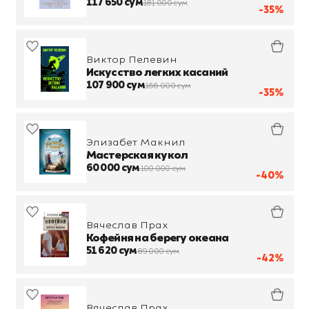
117 650 сум
181 000 сум
-35%
Виктор Пелевин
Искусство легких касаний
107 900 сум
166 000 сум
-35%
Элизабет Макнил
Мастерская кукол
60 000 сум
100 000 сум
-40%
Вячеслав Прах
Кофейня на берегу океана
51 620 сум
89 000 сум
-42%
Вячеслав Прах