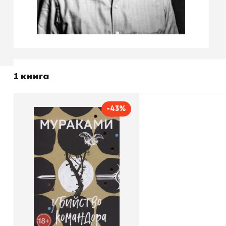
1 книга
-43%
Убийство Командора.
Книга 2. Ускользающая
метафора
Автор
Харуки Мураками
Издательство
Эксмо
В корзину