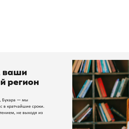
м ваши
й регион
, Бухара — мы
с в кратчайшие сроки.
тением, не выходя из