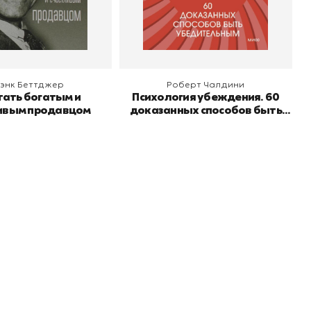
 корзину
В корзину
энк Беттджер
Роберт Чалдини
тать богатым и
Психология убеждения. 60
ивым продавцом
доказанных способов быть
убедительным