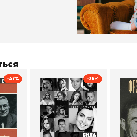
ться
-47%
-36%
тливым
Сила Instagram. Простой
Как с
путь к миллиону
счастл
Дейл Карнеги
пурри, Минск
подписчиков
Автор
Петр Плосков
Автор
Издательство
Бомбора
Издательств