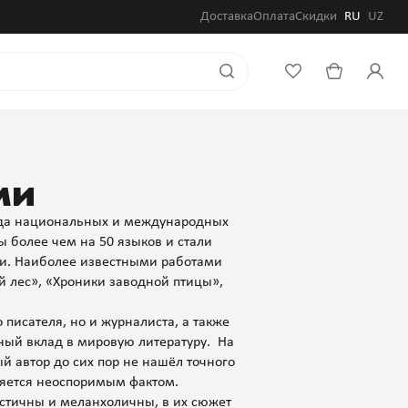
Доставка
Оплата
Скидки
RU
UZ
ми
ряда национальных и международных
ы более чем на 50 языков и стали
ами. Наиболее известными работами
 лес», «Хроники заводной птицы»,
 писателя, но и журналиста, а также
ный вклад в мировую литературу. На
ый автор до сих пор не нашёл точного
является неоспоримым фактом.
стичны и меланхоличны, в их сюжет