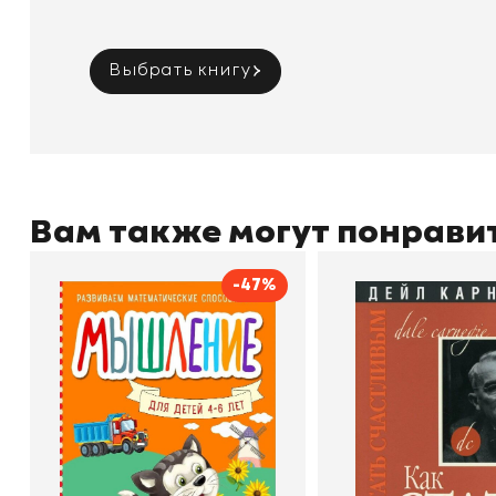
Выбрать книгу
Вам также могут понрави
-47%
Мышление
Как стать счас
Автор
Светлана Шкляревская
Автор
Издательство
Эксмодетство
Издательство
По