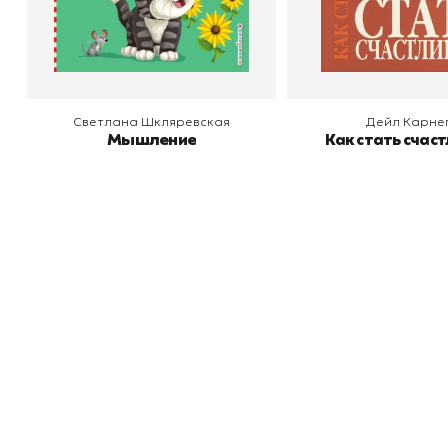
В корзину
В корзину
Светлана Шкляревская
Дейл Карне
Мышление
Как стать счас
Книжный
П