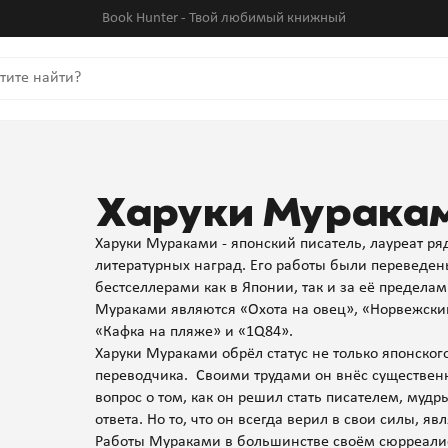
Book Hunter - Твой любимый книжный
Харуки Мурака
Харуки Мураками - японский писатель, лауреат 
литературных наград. Его работы были переведен
бестселлерами как в Японии, так и за её предел
Мураками являются «Охота на овец», «Норвежский
«Кафка на пляже» и «1Q84».
Харуки Мураками обрёл статус не только японского
переводчика. Своими трудами он внёс существен
вопрос о том, как он решил стать писателем, мудр
ответа. Но то, что он всегда верил в свои силы, 
Работы Мураками в большинстве своём сюрреали