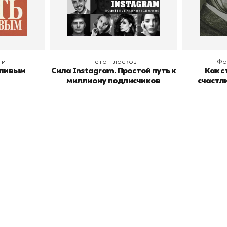
В корзину
В
ги
Петр Плосков
Фр
тливым
Сила Instagram. Простой путь к
Как с
миллиону подписчиков
счастл
окупателям
Подборки
Витрина