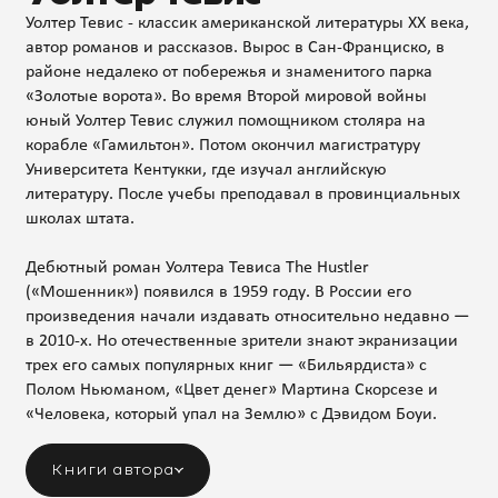
Уолтер Тевис - классик американской литературы XX века,
автор романов и рассказов. Вырос в Сан‑Франциско, в
районе недалеко от побережья и знаменитого парка
«Золотые ворота». Во время Второй мировой войны
юный Уолтер Тевис служил помощником столяра на
корабле «Гамильтон». Потом окончил магистратуру
Университета Кентукки, где изучал английскую
литературу. После учебы преподавал в провинциальных
школах штата.
Дебютный роман Уолтера Тевиса The Hustler
(«Мошенник») появился в 1959 году. В России его
произведения начали издавать относительно недавно —
в 2010‑х. Но отечественные зрители знают экранизации
трех его самых популярных книг — «Бильярдиста» с
Полом Ньюманом, «Цвет денег» Мартина Скорсезе и
«Человека, который упал на Землю» с Дэвидом Боуи.
Книги автора