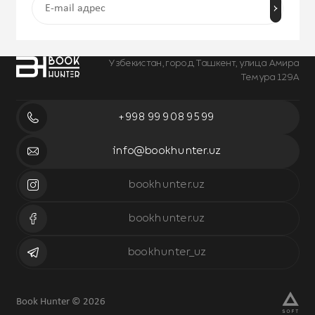
Узбекистан, город Ташкент, улица Амира
Темура 129А
+998 99 908 95 99
info@bookhunter.uz
bookhunter.uz
bookhunter.uz
bookhunter_uz
Book Hunter © 2026