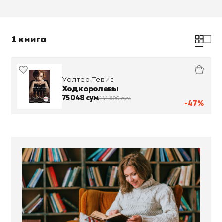
1 книга
Уолтер Тевис
Ход королевы
75 048 сум
141 600 сум
-47%