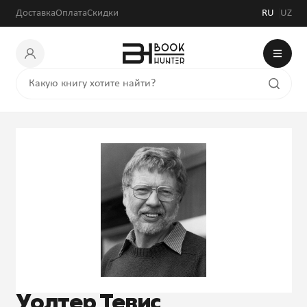
Доставка
Оплата
Скидки
RU
UZ
Уолтер Тевис