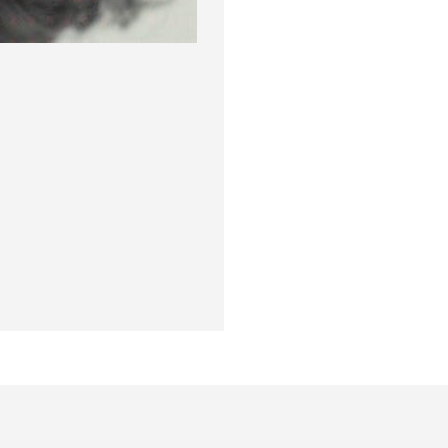
окупателям
Подборки
Витрина
ичный кабинет
"Просто о сложном"
Book Hunt