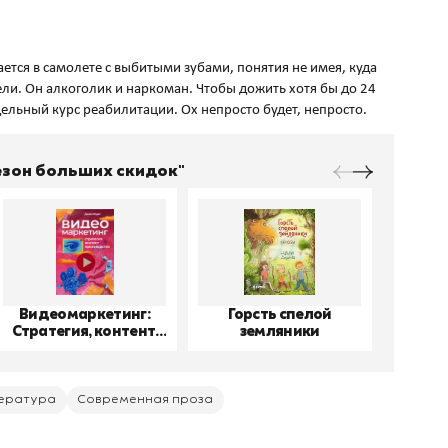
ется в самолете с выбитыми зубами, понятия не имея, куда
ели. Он алкоголик и наркоман. Чтобы дожить хотя бы до 24
Сезон больших скидок"
Видеомаркетинг:
Горсть спелой
До
Стратегия, контент,
земляники
производство
ература
Современная проза