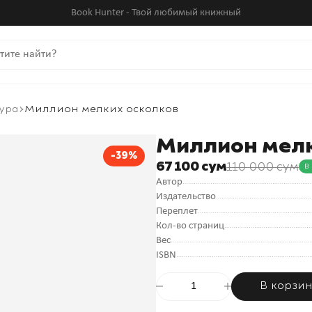
Book Hunter - Твой любимый книжный
ура
Миллион мелких осколков
Миллион мелк
-39%
67 100 сум
110 000 сум
В
Автор
Издательство
Переплет
Кол-во страниц
Вес
ISBN
В корзи