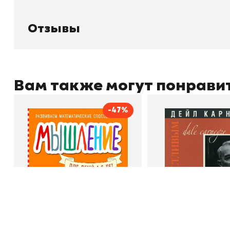
О магазине
Д
Узбекистан, город Ташкент, улица
Отзывы
О
Амира Темура 129А
Контакты
С
Отзывы
Вам также могут понрави
+998 99 908 95 99
info@bookhunter.uz
-47%
Мышление
Как стать счас
Автор
Светлана Шкляревская
Автор
Book Hunter © 2026
Издательство
Эксмодетство
Издательство
По
В корзину
В корзину