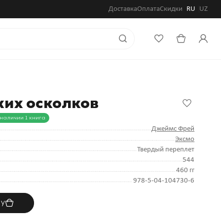
Доставка
Оплата
Скидки
RU
UZ
их осколков
 наличии 1 книга
Джеймс Фрей
Эксмо
Твердый переплет
544
460 гг
978-5-04-104730-6
ну