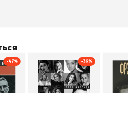
оставка
"Магия Сказок"
Хиты про
плата
"Волшебный мир комиксов"
Новинки
кидки
"Новое поступление"
Скидки
(дополняется)
ться
-47%
-36%
тливым
Сила Instagram. Простой
Как с
путь к миллиону
счастл
Дейл Карнеги
пурри, Минск
подписчиков
Автор
Петр Плосков
Автор
Издательство
Бомбора
Издательств
В корзину
В