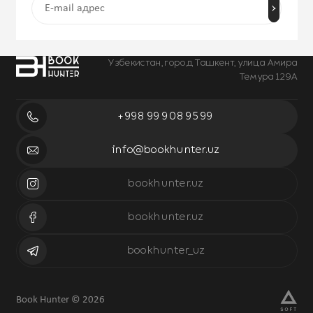
Узбекистан, город Ташкент, улица Амира
Темура 129А
+998 99 908 95 99
info@bookhunter.uz
bookhunter.uz
bookhunter.uz
bookhunter_uz
Book Hunter © 2026