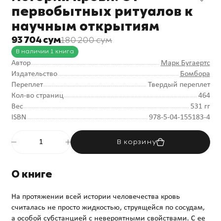
первобытных ритуалов к
научным открытиям
93 704 сум
180 200 сум
В наличии 1 книга
Автор
Марк Бугаертс
Издательство
Бомбора
Переплет
Твердый переплет
Кол-во страниц
464
Вес
531 гг
ISBN
978-5-04-155183-4
В корзину
О книге
На протяжении всей истории человечества кровь
считалась не просто жидкостью, струящейся по сосудам,
а особой субстанцией с невероятными свойствами. С ее