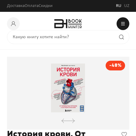
93 704 сум
180 200 сум
Доставка
Оплата
Скидки
RU
UZ
-48%
История крови. От