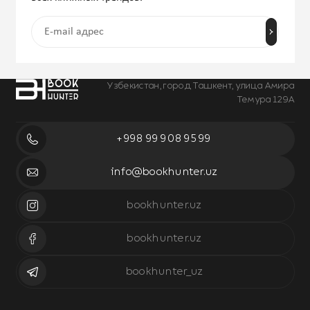
Узбекистан, город Ташкент, улица Амира
Темура 129А
+998 99 908 95 99
info@bookhunter.uz
bookhunter.uz
bookhunter.uz
bookhunter_uz