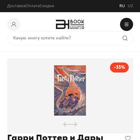
Доставка
Оплата
Скидки
RU
UZ
-33%
Гарри Поттер и Дары