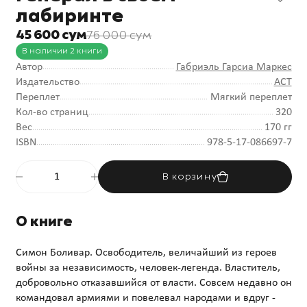
лабиринте
45 600 сум
76 000 сум
В наличии 2 книги
Автор
Габриэль Гарсиа Маркес
Издательство
АСТ
Переплет
Мягкий переплет
Кол-во страниц
320
Вес
170 гг
ISBN
978-5-17-086697-7
В корзину
О книге
Симон Боливар. Освободитель, величайший из героев
войны за независимость, человек-легенда. Властитель,
добровольно отказавшийся от власти. Совсем недавно он
командовал армиями и повелевал народами и вдруг -