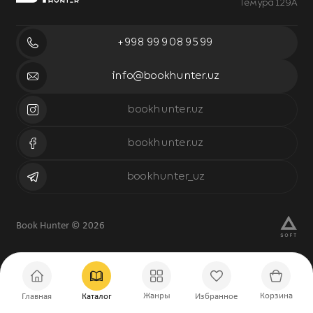
Темура 129А
+998 99 908 95 99
info@bookhunter.uz
bookhunter.uz
bookhunter.uz
bookhunter_uz
Book Hunter © 2026
Жанры
Корзина
Главная
Каталог
Избранное