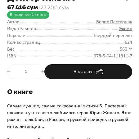
67 416 сум
127 200 сум
В наличии 1 книга
Автор
Борис Пастернак
Издательство
Эксмо
Переплет
Твердый переплет
Кол-во страниц
624
Вес
560 гг
ISBN
978-5-04-111311-7
В корзину
О книге
Самые лучшие, самые сокровенные стихи Б. Пастернак
вложил в уста своего любимого героя Юрия Живаго. Этот
роман - о любви, о России, о русской природе, о русской
интеллигенции...