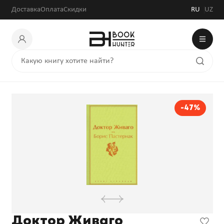
Доставка
Оплата
Скидки
RU
UZ
-47%
Доктор Живаго