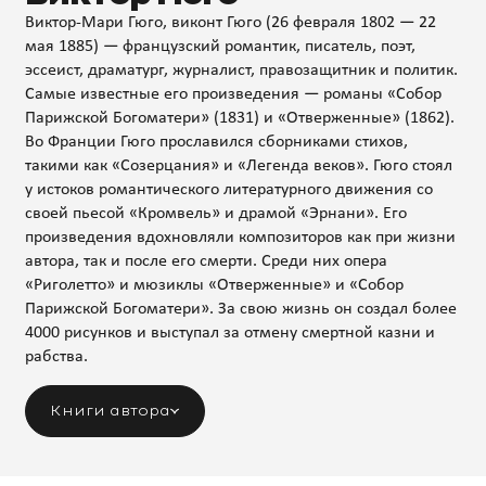
Виктор-Мари Гюго, виконт Гюго (26 февраля 1802 — 22
мая 1885) — французский романтик, писатель, поэт,
эссеист, драматург, журналист, правозащитник и политик.
Самые известные его произведения — романы «Собор
Парижской Богоматери» (1831) и «Отверженные» (1862).
Во Франции Гюго прославился сборниками стихов,
такими как «Созерцания» и «Легенда веков». Гюго стоял
у истоков романтического литературного движения со
своей пьесой «Кромвель» и драмой «Эрнани». Его
произведения вдохновляли композиторов как при жизни
автора, так и после его смерти. Среди них опера
«Риголетто» и мюзиклы «Отверженные» и «Собор
Парижской Богоматери». За свою жизнь он создал более
4000 рисунков и выступал за отмену смертной казни и
рабства.
Книги автора