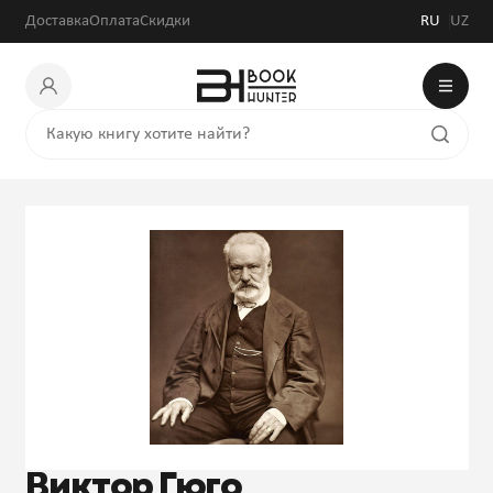
Доставка
Оплата
Скидки
RU
UZ
Виктор Гюго