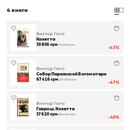
4 книги
Виктор Гюго
Козетта
39 856 сум
75 200 сум
-47%
Виктор Гюго
Собор Парижской Богоматери
67 416 сум
127 200 сум
-47%
Виктор Гюго
Гаврош. Козетта
37 620 сум
68 400 сум
-45%