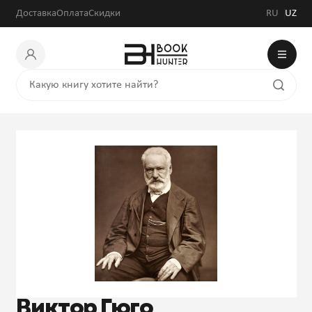
Доставка
Оплата
Скидки
RU
UZ
Виктор Гюго