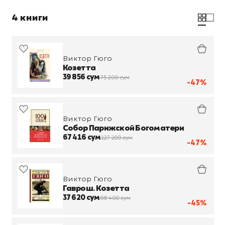
4 книги
Виктор Гюго
Козетта
39 856 сум
75 200 сум
-47%
Виктор Гюго
Собор Парижской Богоматери
67 416 сум
127 200 сум
-47%
Виктор Гюго
Гаврош. Козетта
37 620 сум
68 400 сум
-45%