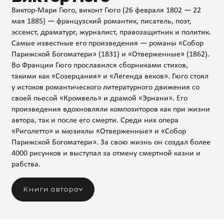
Виктор-Мари Гюго, виконт Гюго (26 февраля 1802 — 22
мая 1885) — французский романтик, писатель, поэт,
эссеист, драматург, журналист, правозащитник и политик.
Самые известные его произведения — романы «Собор
Парижской Богоматери» (1831) и «Отверженные» (1862).
Во Франции Гюго прославился сборниками стихов,
такими как «Созерцания» и «Легенда веков». Гюго стоял
у истоков романтического литературного движения со
своей пьесой «Кромвель» и драмой «Эрнани». Его
произведения вдохновляли композиторов как при жизни
автора, так и после его смерти. Среди них опера
«Риголетто» и мюзиклы «Отверженные» и «Собор
Парижской Богоматери». За свою жизнь он создал более
4000 рисунков и выступал за отмену смертной казни и
рабства.
Книги автора