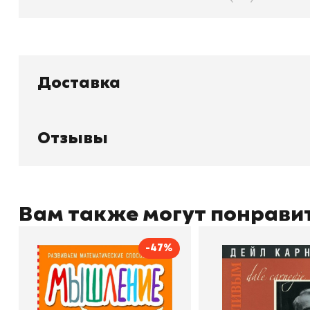
Доставка
Книжный
П
Каталог товаров
Л
Отзывы
О магазине
Д
Узбекистан, город Ташкент, улица
Отзывы
О
Амира Темура 129А
Контакты
С
Вам также могут понрави
-47%
+998 99 908 95 99
info@bookhunter.uz
Мышление
Как стать счас
Автор
Светлана Шкляревская
Автор
Издательство
Эксмодетство
Издательство
По