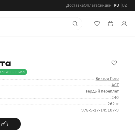
Доставка
Оплата
Скидки
RU
UZ
тта
аличии 1 книга
Виктор Гюго
АСТ
Твердый переплет
240
262 гг
978-5-17-149107-9
ну