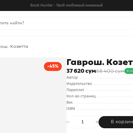
Book Hunter - Твой любимый книжный
ош. Козетта
Гаврош. Козе
-45%
37 620 сум
68 400 сум
В н
Автор
Издательство
Переплет
Кол-во страниц
Вес
ISBN
В корзи