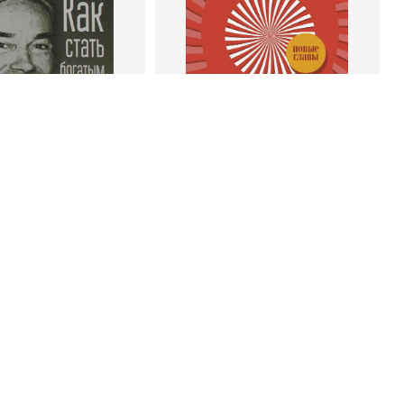
о
Попурри, Минск
Издательство
Манн, Иванов и Фербер
 корзину
В корзину
энк Беттджер
Роберт Чалдини
тать богатым и
Психология убеждения. 60
ивым продавцом
доказанных способов быть
убедительным