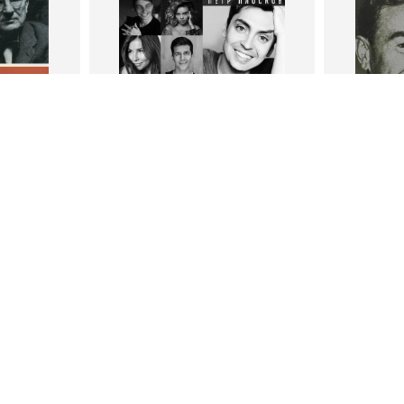
Издательство
Бомбора
Издательств
В корзину
В
ги
Петр Плосков
Фр
тливым
Сила Instagram. Простой путь к
Как с
миллиону подписчиков
счастл