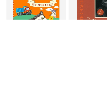
Book Hunter © 2026
В корзину
В корзину
Светлана Шкляревская
Дейл Карне
Мышление
Как стать счас