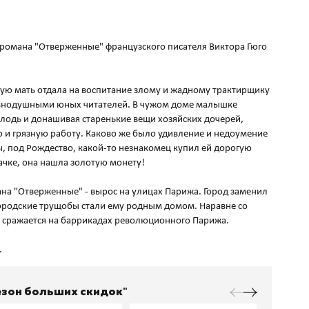
 романа "Отверженные" французского писателя Виктора Гюго
ую мать отдала на воспитание злому и жадному трактирщику
 равнодушными юных читателей. В чужом доме малышке
олодь и донашивая старенькие вещи хозяйских дочерей,
 и грязную работу. Каково же было удивление и недоумение
, под Рождество, какой-то незнакомец купил ей дорогую
ачке, она нашла золотую монету!
ана "Отверженные" - вырос на улицах Парижа. Город заменил
 городские трущобы стали ему родным домом. Наравне со
 сражается на баррикадах революционного Парижа.
Сезон больших скидок"