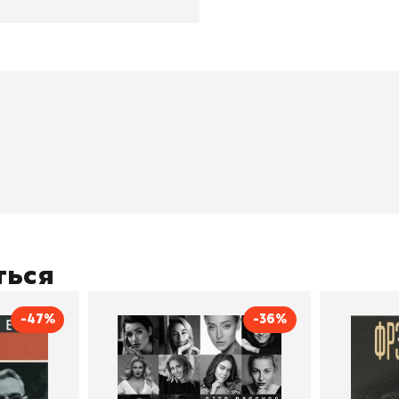
окупателям
Подборки
Витрина
ичный кабинет
"Просто о сложном"
Book Hunt
оставка
"Магия Сказок"
Хиты про
плата
"Волшебный мир комиксов"
Новинки
кидки
"Новое поступление"
Скидки
(дополняется)
ться
-47%
-36%
тливым
Сила Instagram. Простой
Как с
путь к миллиону
счастл
Дейл Карнеги
пурри, Минск
подписчиков
Автор
Петр Плосков
Автор