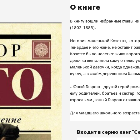
О книге
В книгу вошли избранные главы из
(1802-1885).
История маленькой Козетты, котор
Тенардье и его жене, не оставит
Козетте было нелегко: живя впрог
девочка выполняла самую тяжелую
маленькой девочки, когда однажды
куклу, а в своём деревянном башм
..Юный Гаврош - другой герой ром
ему родителей, братьев и сестер,
взрослыми , юный Гаврош отважно
Входит в серию книг "