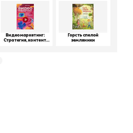
Видеомаркетинг:
Горсть спелой
До
Стратегия, контент,
земляники
производство