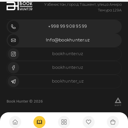
Узбекистан, город Ташкент, улица Амира
Темура 129А
+998 99 908 95 99
info@bookhunter.uz
bookhunter.uz
bookhunter.uz
bookhunter_uz
Book Hunter © 2026