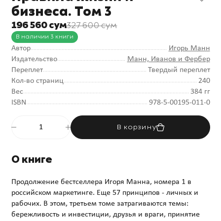
бизнеса. Том 3
196 560 сум
327 600 сум
В наличии 3 книги
Автор
Игорь Манн
Издательство
Манн, Иванов и Фербер
Переплет
Твердый переплет
Кол-во страниц
240
Вес
384 гг
ISBN
978-5-00195-011-0
В корзину
О книге
Продолжение бестселлера Игоря Манна, номера 1 в
российском маркетинге. Еще 57 принципов - личных и
рабочих. В этом, третьем томе затрагиваются темы:
бережливость и инвестиции, друзья и враги, принятие