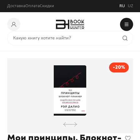
230 400 сум
288 000 сум
Доставка
Оплата
Скидки
RU
UZ
-20%
Мои принципы. Блокнот-