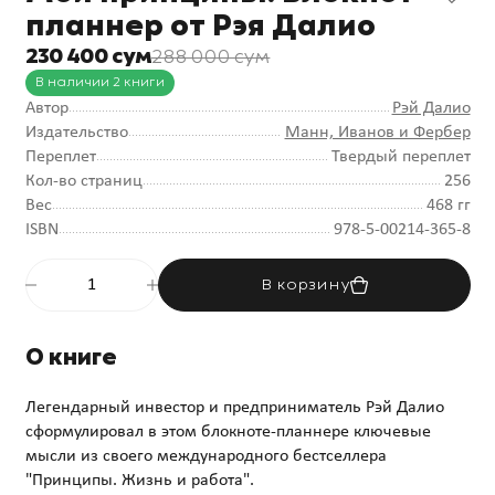
планнер от Рэя Далио
230 400 сум
288 000 сум
В наличии 2 книги
Автор
Рэй Далио
Издательство
Манн, Иванов и Фербер
Переплет
Твердый переплет
Кол-во страниц
256
Вес
468 гг
ISBN
978-5-00214-365-8
В корзину
О книге
Легендарный инвестор и предприниматель Рэй Далио
сформулировал в этом блокноте-планнере ключевые
мысли из своего международного бестселлера
"Принципы. Жизнь и работа".