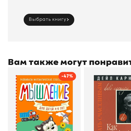
Выбрать книгу
Вам также могут понрави
-47%
Мышление
Как стать счас
Автор
Светлана Шкляревская
Автор
Издательство
Эксмодетство
Издательство
По