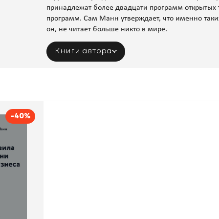
принадлежат более двадцати программ открытых 
программ. Сам Манн утверждает, что именно таких
он, не читает больше никто в мире.
Книги автора
-40%
бизнеса.
Игорь Манн
нов и Фербер