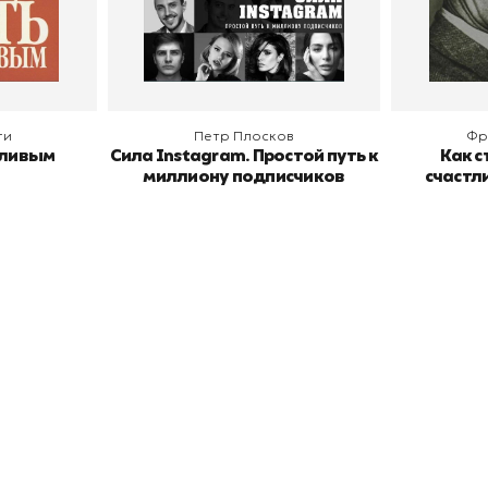
В корзину
В
ги
Петр Плосков
Фр
тливым
Сила Instagram. Простой путь к
Как с
миллиону подписчиков
счастл
окупателям
Подборки
Витрина