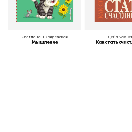
В корзину
В корзину
Светлана Шкляревская
Дейл Карне
Мышление
Как стать счас
Книжный
П