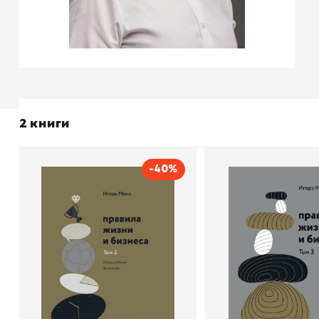
2 книги
-40%
Правила жизни и бизнеса.
Правила жизни и 
Том 2
Том 3
Автор
Игорь Манн
Автор
Издательство
Манн, Иванов и Фербер
Издательство
Манн, Ива