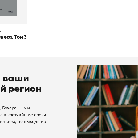
н
неса. Том 3
м ваши
й регион
, Бухара — мы
с в кратчайшие сроки.
тением, не выходя из