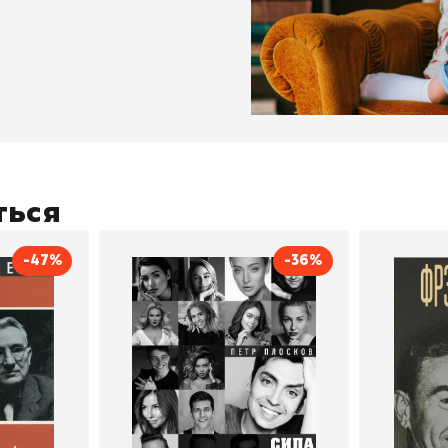
ться
-47%
-36%
тливым
Сила Instagram. Простой
Как с
путь к миллиону
счастл
Дейл Карнеги
пурри, Минск
подписчиков
Автор
Петр Плосков
Автор
Издательство
Бомбора
Издательств