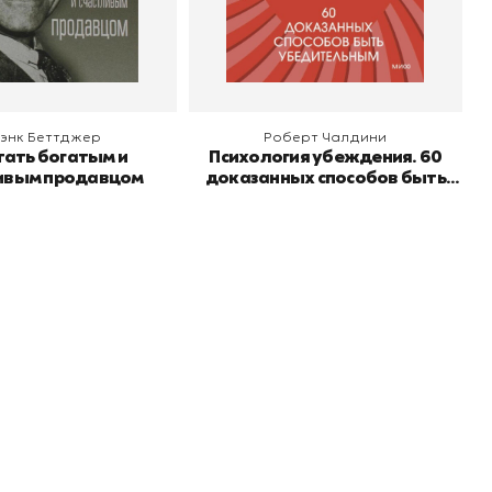
 корзину
В корзину
энк Беттджер
Роберт Чалдини
тать богатым и
Психология убеждения. 60
ивым продавцом
доказанных способов быть
убедительным