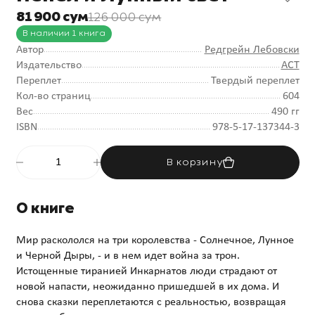
81 900 сум
126 000 сум
В наличии 1 книга
Автор
Редгрейн Лебовски
Издательство
АСТ
Переплет
Твердый переплет
Кол-во страниц
604
Вес
490 гг
ISBN
978-5-17-137344-3
В корзину
О книге
Мир раскололся на три королевства - Солнечное, Лунное
и Черной Дыры, - и в нем идет война за трон.
Истощенные тиранией Инкарнатов люди страдают от
новой напасти, неожиданно пришедшей в их дома. И
снова сказки переплетаются с реальностью, возвращая