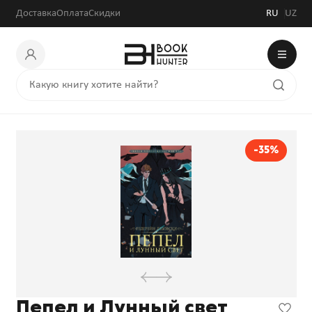
Доставка
Оплата
Скидки
RU
UZ
-35%
Пепел и Лунный свет