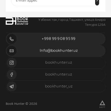
Узбекистан, город Ташкент, улица Амира
Темура 129А
+998 99 908 95 99
info@bookhunter.uz
bookhunter.uz
bookhunter.uz
bookhunter_uz
Book Hunter © 2026