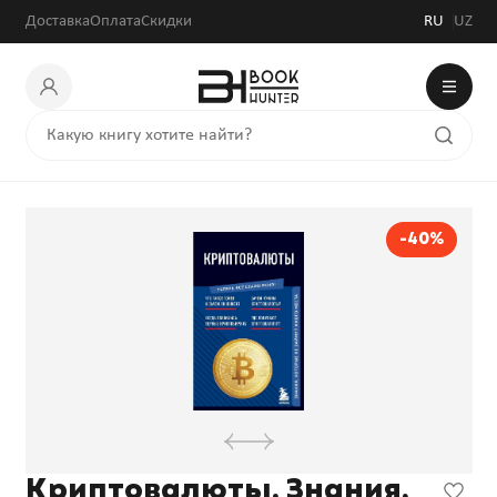
30 000 сум
50 000 сум
Доставка
Оплата
Скидки
RU
UZ
-40%
Криптовалюты. Знания,