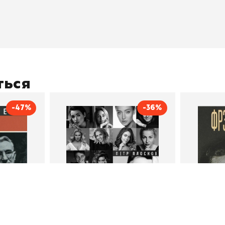
оставка
"Магия Сказок"
Хиты про
плата
"Волшебный мир комиксов"
Новинки
кидки
"Новое поступление"
Скидки
(дополняется)
ться
-47%
-36%
тливым
Сила Instagram. Простой
Как с
путь к миллиону
счастл
Дейл Карнеги
пурри, Минск
подписчиков
Автор
Петр Плосков
Автор
Издательство
Бомбора
Издательств
В корзину
В