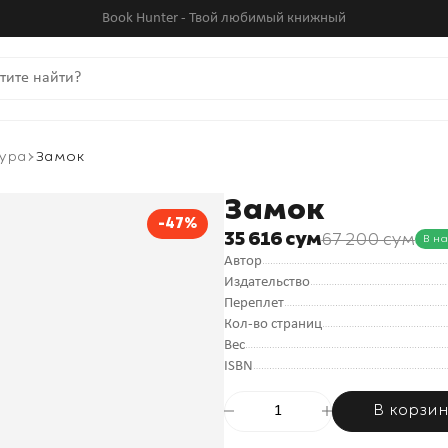
Book Hunter - Твой любимый книжный
ура
Замок
Замок
-47%
35 616 сум
67 200 сум
В на
Автор
Издательство
Переплет
Кол-во страниц
Вес
ISBN
В корзи