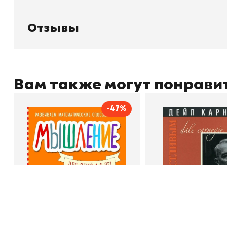
О магазине
Д
Узбекистан, город Ташкент, улица
Отзывы
О
Амира Темура 129А
Контакты
С
Отзывы
Вам также могут понрави
+998 99 908 95 99
info@bookhunter.uz
-47%
Мышление
Как стать счас
Автор
Светлана Шкляревская
Автор
Book Hunter © 2026
Издательство
Эксмодетство
Издательство
По
В корзину
В корзину