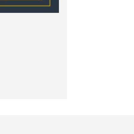
окупателям
Подборки
Витрина
ичный кабинет
"Просто о сложном"
Book Hunt