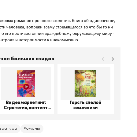
наковых романов прошлого столетия. Книга об одиночестве,
ти человека, вопреки всему стремящегося во что бы то ни
и, о его противостоянии враждебному окружающему миру -
Сезон больших скидок"
Видеомаркетинг:
Горсть спелой
До
Стратегия, контент,
земляники
производство
ература
Романы