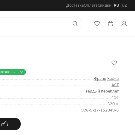
Доставка
Оплата
Скидки
RU
UZ
личии 1 книга
Франц Кафка
АСТ
Твердый переплет
416
320 гг
978-5-17-152049-6
ну