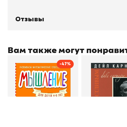
О магазине
Д
Узбекистан, город Ташкент, улица
Отзывы
О
Амира Темура 129А
Контакты
С
Отзывы
Вам также могут понрави
+998 99 908 95 99
info@bookhunter.uz
-47%
Мышление
Как стать счас
Автор
Светлана Шкляревская
Автор
Издательство
Эксмодетство
Издательство
По
Book Hunter © 2026
В корзину
В корзину