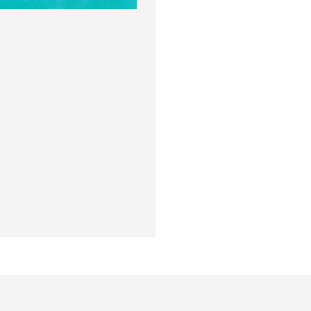
окупателям
Подборки
Витрина
ичный кабинет
"Просто о сложном"
Book Hunt