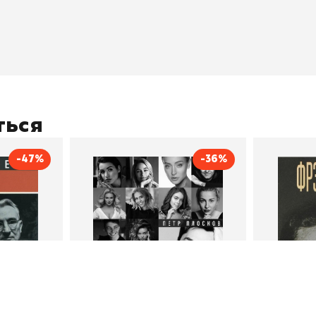
оставка
"Магия Сказок"
Хиты про
плата
"Волшебный мир комиксов"
Новинки
кидки
"Новое поступление"
Скидки
(дополняется)
ться
-47%
-36%
тливым
Сила Instagram. Простой
Как с
путь к миллиону
счастл
Дейл Карнеги
пурри, Минск
подписчиков
Автор
Петр Плосков
Автор
Издательство
Бомбора
Издательств
В корзину
В