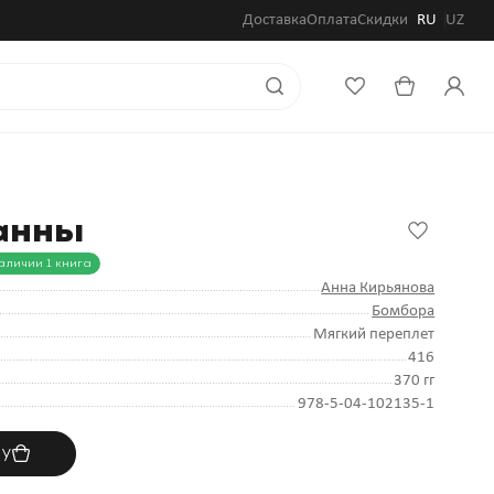
Доставка
Оплата
Скидки
RU
UZ
анны
аличии 1 книга
Анна Кирьянова
Бомбора
Мягкий переплет
416
370 гг
978-5-04-102135-1
ну