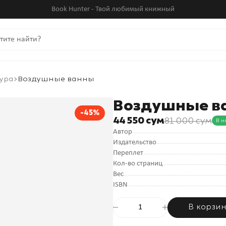
Book Hunter - Твой любимый книжный
ура
Воздушные ванны
Воздушные в
-45%
44 550 сум
81 000 сум
В н
Автор
Издательство
Переплет
Кол-во страниц
Вес
ISBN
В корзи