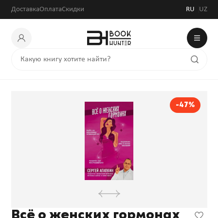
Доставка
Оплата
Скидки
RU
UZ
-47%
Всё о женских гормонах