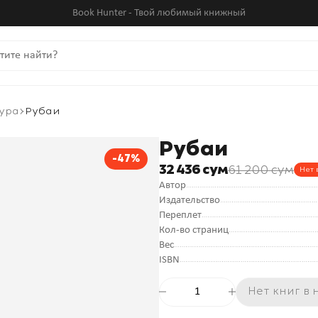
Book Hunter - Твой любимый книжный
ура
Рубаи
Рубаи
-47%
32 436 сум
61 200 сум
Нет 
Автор
Издательство
Переплет
Кол-во страниц
Вес
ISBN
Нет книг в