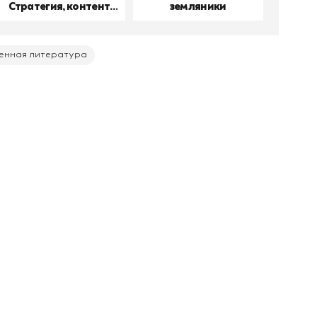
Стратегия, контент,
земляники
производство
енная литература