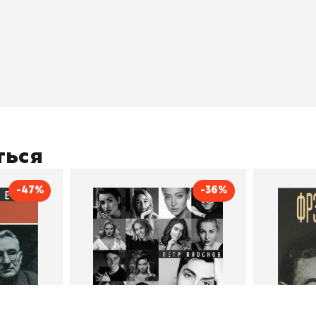
окупателям
Подборки
Витрина
ичный кабинет
"Просто о сложном"
Book Hunt
оставка
"Магия Сказок"
Хиты про
плата
"Волшебный мир комиксов"
Новинки
кидки
"Новое поступление"
Скидки
(дополняется)
ться
-47%
-36%
тливым
Сила Instagram. Простой
Как с
путь к миллиону
счастл
Дейл Карнеги
пурри, Минск
подписчиков
Автор
Петр Плосков
Автор
Издательство
Бомбора
Издательств