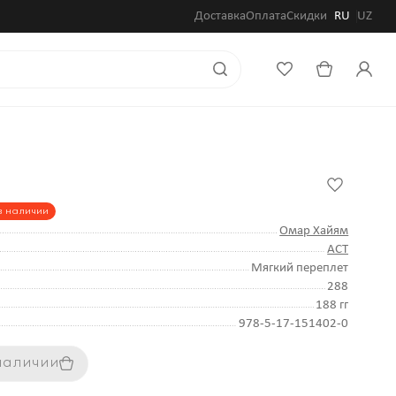
Доставка
Оплата
Скидки
RU
UZ
в наличии
Омар Хайям
АСТ
Мягкий переплет
288
188 гг
978-5-17-151402-0
 наличии