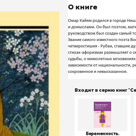
О книге
Омар Хайям родился в городе Ниша
и домыслами. Он был поэтом, мат
руководством был создан самый то
Звание самого известного поэта Во
четверостишия - Рубаи, ставшие д
стихах-афоризмах размышляет о с
судьбы, о мимолетных мгновениях 
зависимости от национальности, ре
Входит в серию книг "
Беременность.