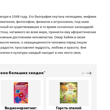
пуре в 1048 году. Его биография окутана легендами, мифами
ематиком, философом, физиком и астрономом, под чьим
чный из существовавших в то время солнечных календарей.
стока, читаемого во всем мире, принесли ему афористические
уховным достоянием человечества. Омар Хайям в своих
мысле жизни, о незащищенности человека перед лицом
радости; прославляет мудрость, любовь и красоту. Вне
лигии и культуры каждый находит в них нечто свое,
Сезон больших скидок"
Видеомаркетинг:
Горсть спелой
До