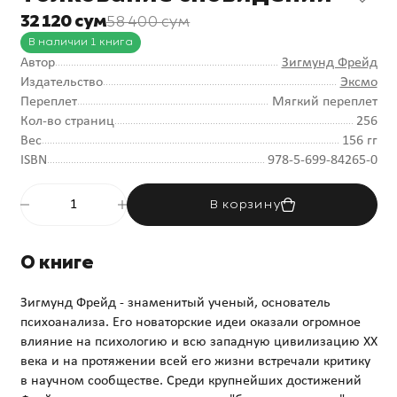
32 120 сум
58 400 сум
В наличии 1 книга
Автор
Зигмунд Фрейд
Издательство
Эксмо
Переплет
Мягкий переплет
Кол-во страниц
256
Вес
156 гг
ISBN
978-5-699-84265-0
В корзину
О книге
Зигмунд Фрейд - знаменитый ученый, основатель
психоанализа. Его новаторские идеи оказали огромное
влияние на психологию и всю западную цивилизацию XX
века и на протяжении всей его жизни встречали критику
в научном сообществе. Среди крупнейших достижений