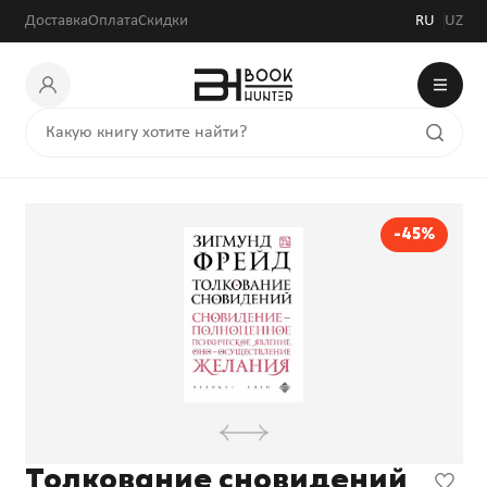
Доставка
Оплата
Скидки
RU
UZ
-45%
Толкование сновидений