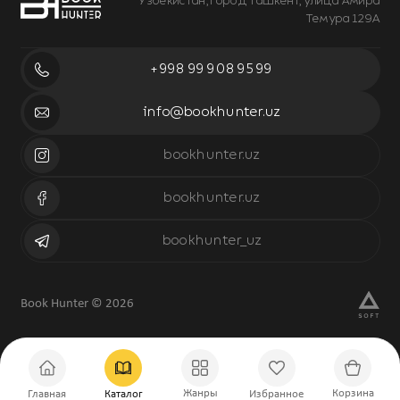
Узбекистан, город Ташкент, улица Амира
Темура 129А
+998 99 908 95 99
info@bookhunter.uz
bookhunter.uz
bookhunter.uz
bookhunter_uz
Book Hunter © 2026
Жанры
Корзина
Главная
Каталог
Избранное