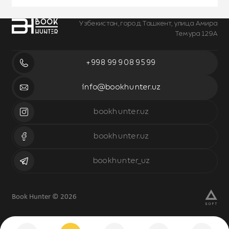
Узбекистан, город Ташкент, улица Амира
Темура 129А
+998 99 908 95 99
info@bookhunter.uz
bookhunter.uz
bookhunter.uz
bookhunter_uz
Book Hunter © 2026