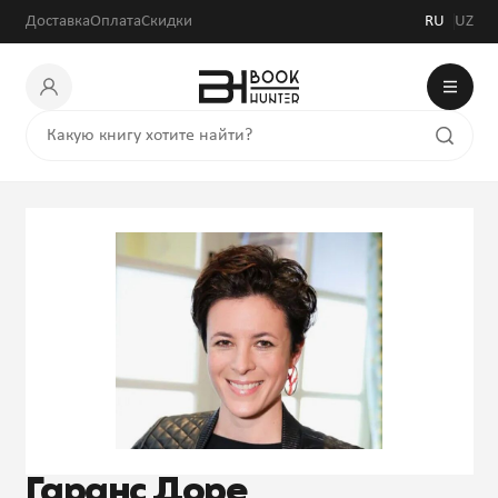
Доставка
Оплата
Скидки
RU
UZ
Гаранс Доре