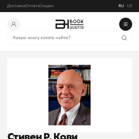
Доставка
Оплата
Скидки
RU
UZ
Стивен Р. Кови