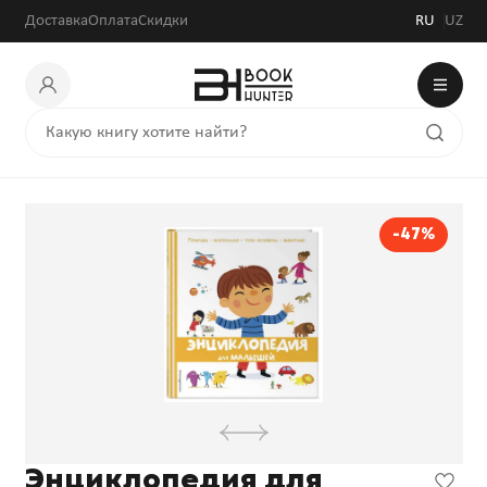
Доставка
Оплата
Скидки
RU
UZ
-47%
Энциклопедия для