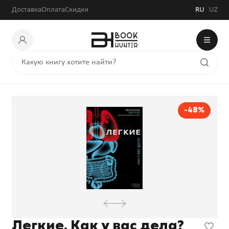
Доставка
Оплата
Скидки
RU
UZ
-48%
Легкие. Как у вас дела?