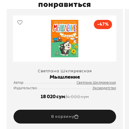
понравиться
-47%
Светлана Шкляревская
Мышление
Автор
Светлана Шкляревская
Издательство
Эксмодетство
18 020 сум
34 000 сум
В корзину