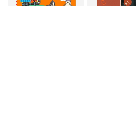
В корзину
В корзину
Светлана Шкляревская
Дейл Карне
Мышление
Как стать счас