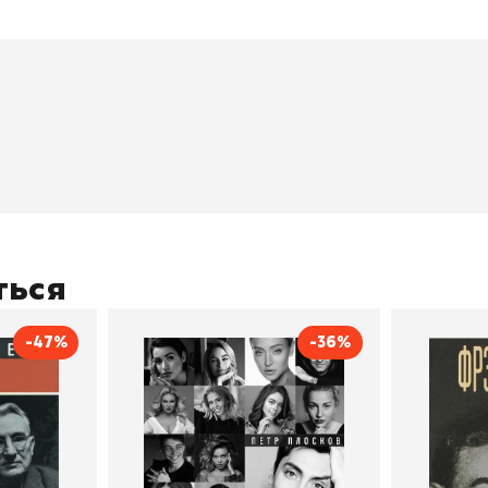
окупателям
Подборки
Витрина
ичный кабинет
"Просто о сложном"
Book Hunt
оставка
"Магия Сказок"
Хиты про
плата
"Волшебный мир комиксов"
Новинки
кидки
"Новое поступление"
Скидки
(дополняется)
ться
-47%
-36%
тливым
Сила Instagram. Простой
Как с
путь к миллиону
счастл
Дейл Карнеги
пурри, Минск
подписчиков
Автор
Петр Плосков
Автор
Издательство
Бомбора
Издательств