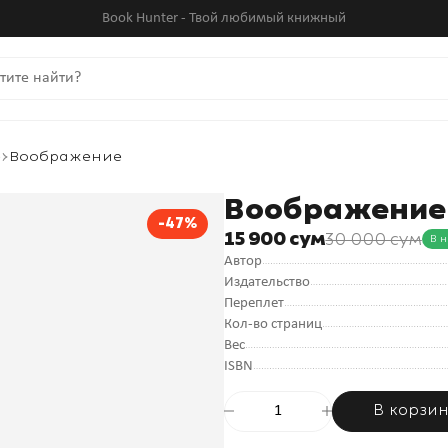
Book Hunter - Твой любимый книжный
е
Воображение
Воображение
-47%
15 900 сум
30 000 сум
В 
Автор
Издательство
Переплет
Кол-во страниц
Вес
ISBN
В корзи