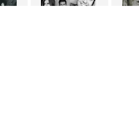
В корзину
В
ги
Петр Плосков
Фр
тливым
Сила Instagram. Простой путь к
Как с
миллиону подписчиков
счастл