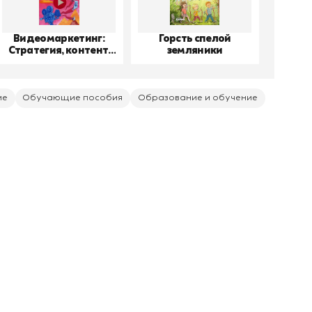
Видеомаркетинг:
Горсть спелой
До
Стратегия, контент,
земляники
производство
ие
Обучающие пособия
Образование и обучение