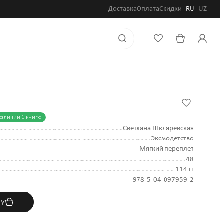
Доставка
Оплата
Скидки
RU
UZ
наличии 1 книга
Светлана Шкляревская
Эксмодетство
Мягкий переплет
48
114 гг
978-5-04-097959-2
ну