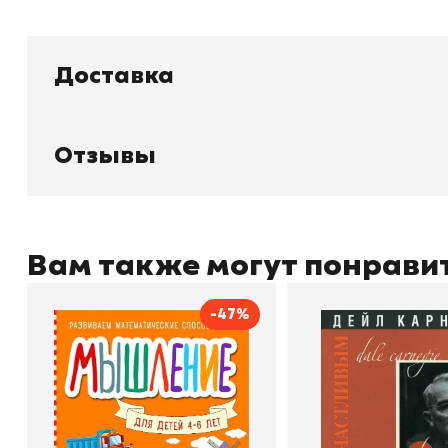
Доставка
Книжный
П
Каталог товаров
Л
О магазине
Д
Узбекистан, город Ташкент, улица
Отзывы
Отзывы
О
Амира Темура 129А
Контакты
С
Вам также могут понрави
-47%
+998 99 908 95 99
info@bookhunter.uz
Мышление
Как стать счас
Автор
Светлана Шкляревская
Автор
Издательство
Эксмодетство
Издательство
По
Book Hunter © 2026