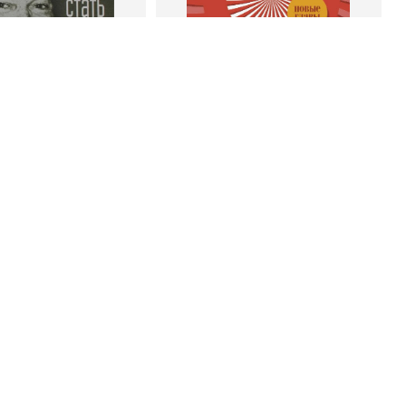
 корзину
В корзину
энк Беттджер
Роберт Чалдини
тать богатым и
Психология убеждения. 60
ивым продавцом
доказанных способов быть
убедительным