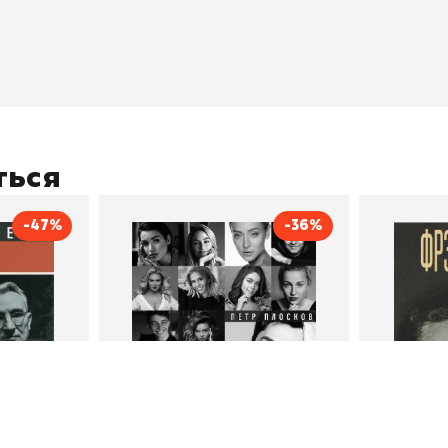
оставка
"Магия Сказок"
Хиты про
плата
"Волшебный мир комиксов"
Новинки
кидки
"Новое поступление"
Скидки
(дополняется)
ться
-47%
-36%
тливым
Сила Instagram. Простой
Как с
путь к миллиону
счастл
Дейл Карнеги
пурри, Минск
подписчиков
Автор
Петр Плосков
Автор
Издательство
Бомбора
Издательств
В корзину
В