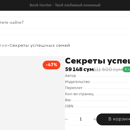
Book Hunter - Твой любимый книжный
тие
Секреты успешных семей
Секреты усп
-47%
59 148 сум
111 600 сум
В 
Автор
Издательство
Переплет
Кол-во страниц
Вес
ISBN
В корзи