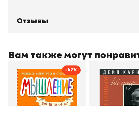
О магазине
Д
Узбекистан, город Ташкент, улица
Отзывы
О
Амира Темура 129А
Контакты
С
Отзывы
Вам также могут понрави
+998 99 908 95 99
info@bookhunter.uz
-47%
Мышление
Как стать счас
Автор
Светлана Шкляревская
Автор
Издательство
Эксмодетство
Издательство
По
Book Hunter © 2026
В корзину
В корзину