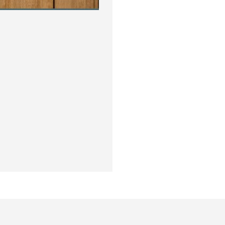
окупателям
Подборки
Витрина
ичный кабинет
"Просто о сложном"
Book Hunt