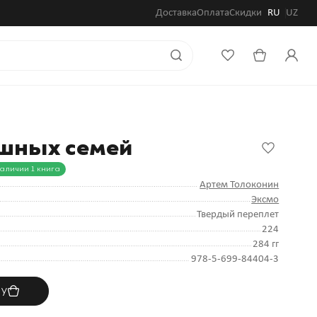
Доставка
Оплата
Скидки
RU
UZ
ешных семей
наличии 1 книга
Артем Толоконин
Эксмо
Твердый переплет
224
284 гг
978-5-699-84404-3
ну