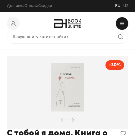
Доставка
Оплата
Скидки
RU
UZ
-30%
С тобой я дома. Книга о