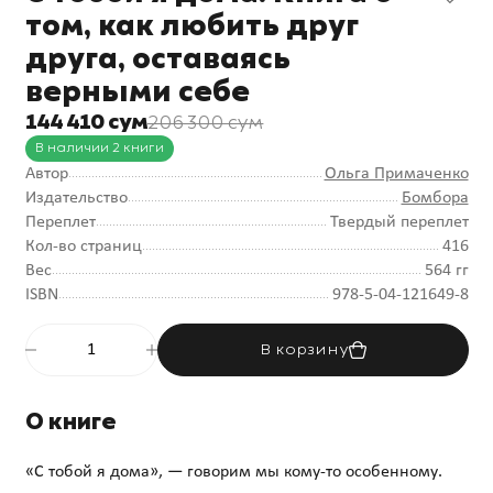
том, как любить друг
друга, оставаясь
верными себе
144 410 сум
206 300 сум
В наличии 2 книги
Автор
Ольга Примаченко
Издательство
Бомбора
Переплет
Твердый переплет
Кол-во страниц
416
Вес
564 гг
ISBN
978-5-04-121649-8
В корзину
О книге
«С тобой я дома», — говорим мы кому-то особенному.