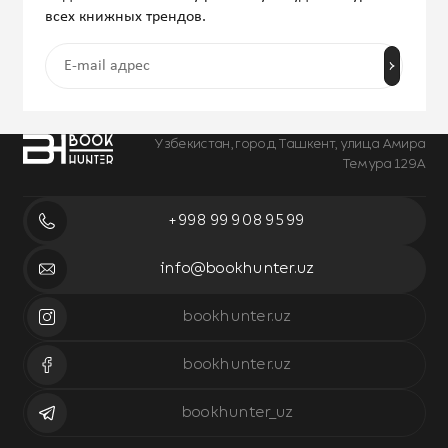
всех книжных трендов.
Узбекистан, город Ташкент, улица Амира
Темура 129А
+998 99 908 95 99
info@bookhunter.uz
bookhunter.uz
bookhunter.uz
bookhunter_uz