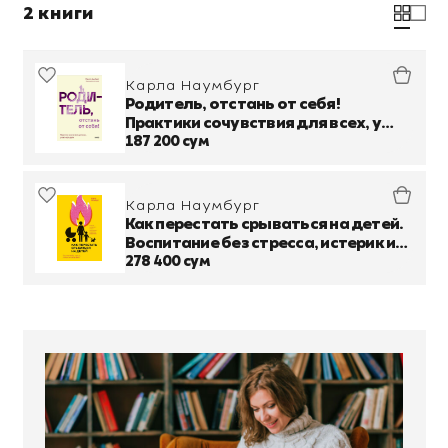
2 книги
Карла Наумбург
Родитель, отстань от себя!
Практики сочувствия для всех, у
кого есть дети
187 200 сум
Карла Наумбург
Как перестать срываться на детей.
Воспитание без стресса, истерик и
чувства вины
278 400 сум