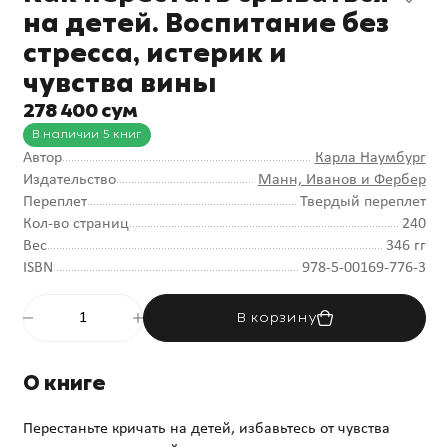
на детей. Воспитание без
стресса, истерик и
чувства вины
278 400 сум
В наличии 5 книг
Автор
Карла Наумбург
Издательство
Манн, Иванов и Фербер
Переплет
Твердый переплет
Кол-во страниц
240
Вес
346 гг
ISBN
978-5-00169-776-3
В корзину
О книге
Перестаньте кричать на детей, избавьтесь от чувства