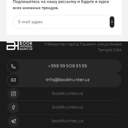
Подпишитесь на нашу рассылку и будьте в курсе
всех книжных трендов.
Узбекистан, город Ташкент, улица Амира
Темура 129А
+998 99 908 95 99
info@bookhunter.uz
bookhunter.uz
bookhunter.uz
bookhunter_uz