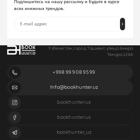
Подпишитесь на нашу рассылку и будьте в курсе
всех книжных трендов.
Узбекистан, город Ташкент, улица Амира
Темура 129А
+998 99 908 95 99
info@bookhunter.uz
bookhunter.uz
bookhunter.uz
bookhunter_uz