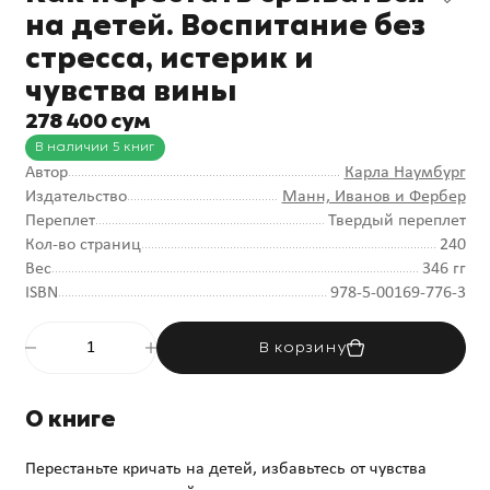
на детей. Воспитание без
стресса, истерик и
чувства вины
278 400 сум
В наличии 5 книг
Автор
Карла Наумбург
Издательство
Манн, Иванов и Фербер
Переплет
Твердый переплет
Кол-во страниц
240
Вес
346 гг
ISBN
978-5-00169-776-3
В корзину
О книге
Перестаньте кричать на детей, избавьтесь от чувства