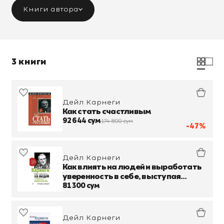
Книги автора
3 книги
Дейл Карнеги
Как стать счастливым
92 644 сум
174 800 сум
-47%
Дейл Карнеги
Как влиять на людей и выработать
уверенность в себе, выступая
публично
81 300 сум
Дейл Карнеги