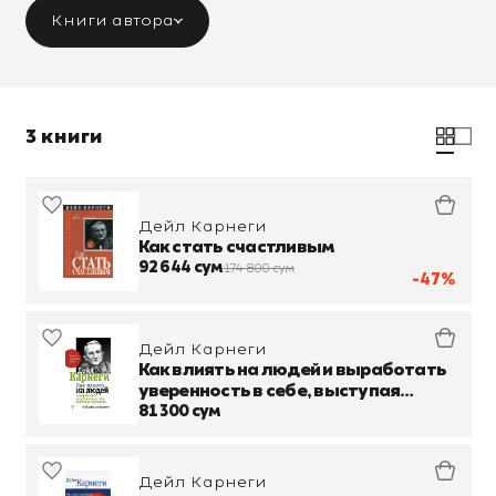
Книги автора
3 книги
Дейл Карнеги
Как стать счастливым
92 644 сум
174 800 сум
-47%
Дейл Карнеги
Как влиять на людей и выработать
уверенность в себе, выступая
публично
81 300 сум
Дейл Карнеги