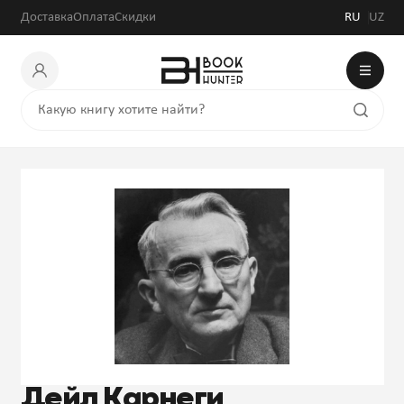
Доставка
Оплата
Скидки
RU
UZ
Дейл Карнеги