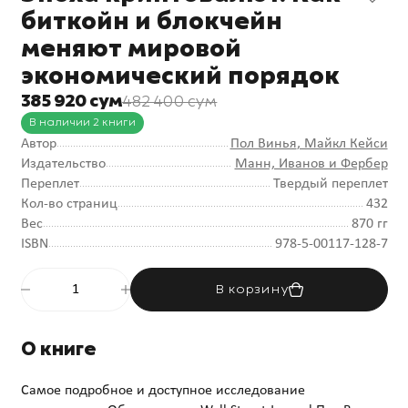
биткойн и блокчейн
меняют мировой
экономический порядок
385 920 сум
482 400 сум
В наличии 2 книги
Автор
Пол Винья
, Майкл Кейси
Издательство
Манн, Иванов и Фербер
Переплет
Твердый переплет
Кол-во страниц
432
Вес
870 гг
ISBN
978-5-00117-128-7
В корзину
О книге
Самое подробное и доступное исследование