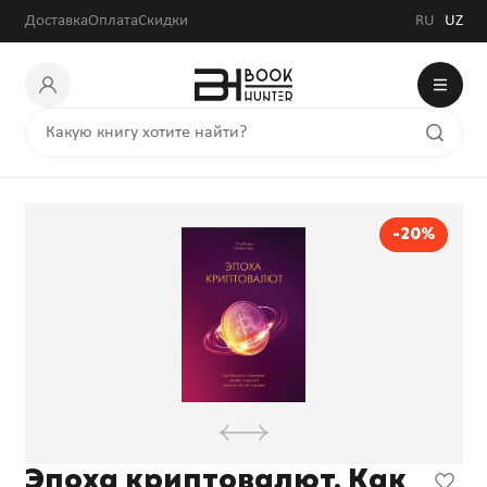
Доставка
Оплата
Скидки
RU
UZ
-20%
Эпоха криптовалют. Как