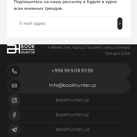
Подпишитесь на нашу рассылку и будьте в курсе
всех книжных трендов.
Узбекистан, город Ташкент, улица Амира
Темура 129А
+998 99 908 95 99
info@bookhunter.uz
bookhunter.uz
bookhunter.uz
bookhunter_uz