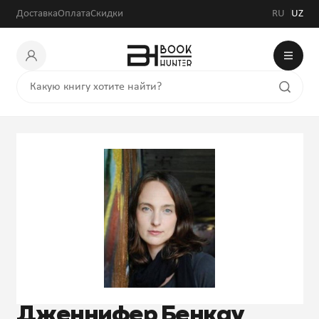
Доставка
Оплата
Скидки
RU
UZ
Дженнифер Бенкау